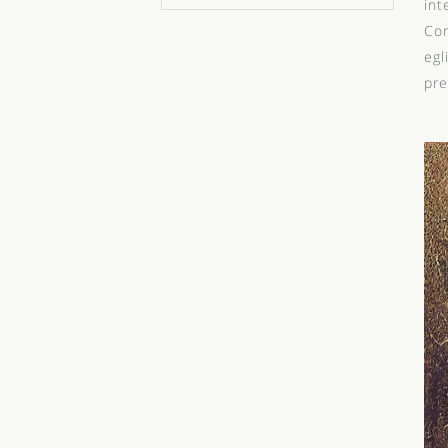
int
Con
egl
pre