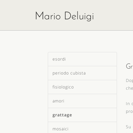
Mario Deluigi
esordi
Gr
periodo cubista
Dop
fisiologico
che
amori
In 
pro
grattage
Su 
mosaici