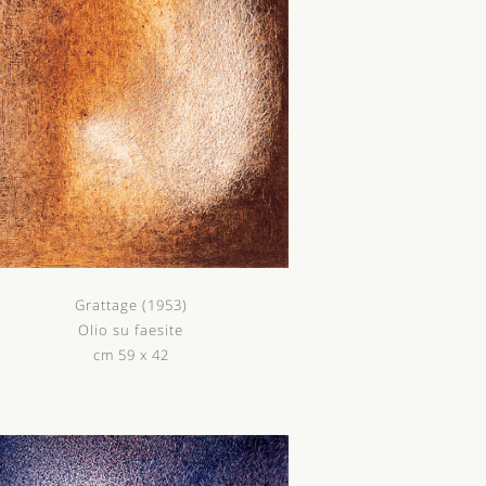
Grattage (1953)
Olio su faesite
cm 59 x 42