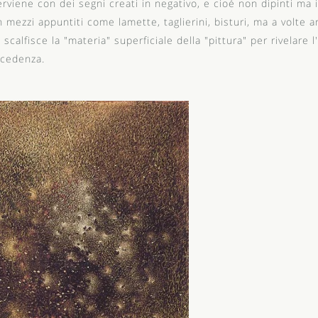
erviene con dei segni creati in negativo, e cioé non dipinti ma in
 mezzi appuntiti come lamette, taglierini, bisturi, ma a volte a
i scalfisce la "materia" superficiale della "pittura" per rivelare 
cedenza.