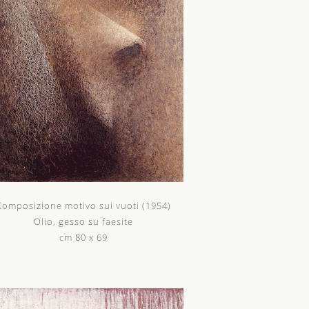
Composizione motivo sui vuoti (1954)
Olio, gesso su faesite
cm 80 x 69